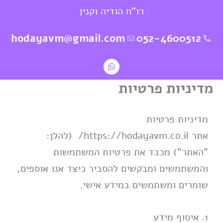
ילוג
רו"ח הודיה וקנין
תוכן
hodayavm@gmail.com
052-4600512
W
h
a
מדיניות פרטיות
t
s
a
p
מדיניות פרטיות
p
אתר https://hodayavm.co.il/ (להלן:
"האתר") מכבד את פרטיות המשתמשות
והמשתמשים ומבקשים להסביר כיצד אנו אוספים,
שומרים ומשתמשים במידע אישי.
1. איסוף מידע