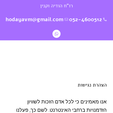
ילוג
רו"ח הודיה וקנין
תוכן
hodayavm@gmail.com
052-4600512
W
h
a
t
s
a
p
p
הצהרת נגישות
אנו מאמינים כי לכל אדם הזכות לשוויון
הזדמנויות ברחבי האינטרנט. לשם כך, פעלנו